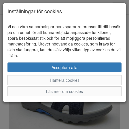
Anderbergs skor
Toggl
Inställningar för cookies
navig
Vi och våra samarbetspartners sparar referenser till ditt besök
HEM
VIKING
på din enhet för att kunna erbjuda anpassade funktioner,
spara besöksstatistik och för att möjliggöra personifierad
marknadsföring. Utöver nödvändiga cookies, som krävs för
sida ska fungera, kan du själv välja vilken typ av cookies du vill
tillåta.
Acceptera alla
Hantera cookies
Läs mer om cookies