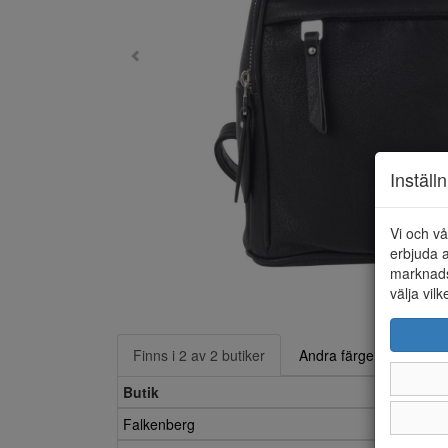
Inställ
Vi och vå
erbjuda a
marknads
välja vilk
Finns i 2 av 2 butiker
Andra färger
Butik
Falkenberg