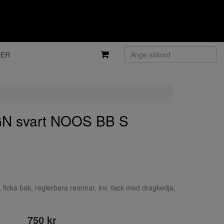
DER
N svart NOOS BB S
 ficka bak, reglerbara remmar, inv. fack med dragkedja,
750 kr