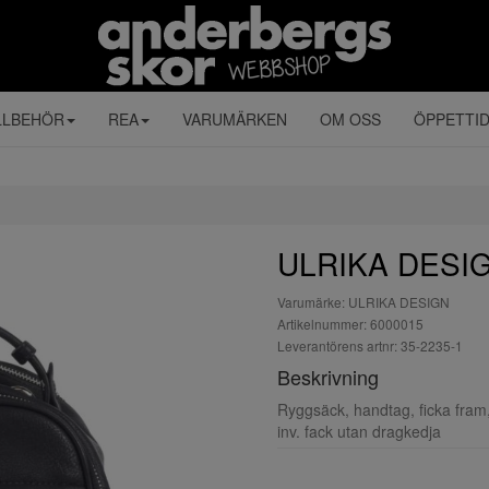
LLBEHÖR
REA
VARUMÄRKEN
OM OSS
ÖPPETTI
ULRIKA DESIG
Varumärke: ULRIKA DESIGN
Artikelnummer: 6000015
Leverantörens artnr: 35-2235-1
Beskrivning
Ryggsäck, handtag, ficka fram,
inv. fack utan dragkedja