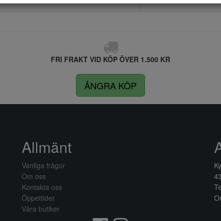
FRI FRAKT VID KÖP ÖVER 1.500 KR
ÅNGRA KÖP
Allmänt
Vanliga frågor
Ky
Om oss
4
Kontakta oss
Te
Öppettider
Or
Våra butiker