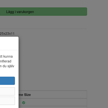
Lägg i varukorgen
25x23x11
att kunna
nifierad
n du själv
One Size