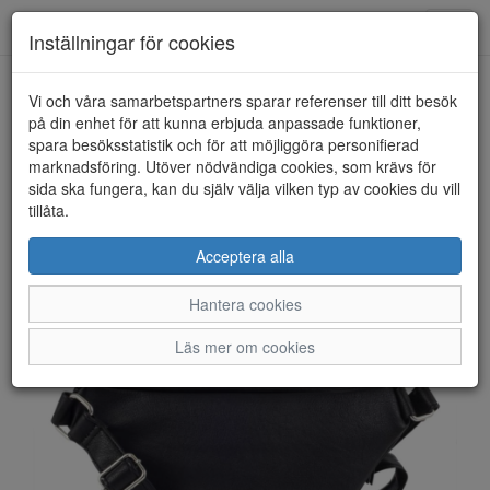
Anderbergs skor
Toggl
Inställningar för cookies
navig
Vi och våra samarbetspartners sparar referenser till ditt besök
HEM
ULRIKA DESIGN
på din enhet för att kunna erbjuda anpassade funktioner,
spara besöksstatistik och för att möjliggöra personifierad
marknadsföring. Utöver nödvändiga cookies, som krävs för
sida ska fungera, kan du själv välja vilken typ av cookies du vill
tillåta.
Acceptera alla
Hantera cookies
Läs mer om cookies