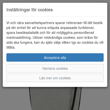
Anderbergs skor
Toggl
Inställningar för cookies
navig
Vi och våra samarbetspartners sparar referenser till ditt besök
HEM
ULRIKA DESIGN
på din enhet för att kunna erbjuda anpassade funktioner,
spara besöksstatistik och för att möjliggöra personifierad
marknadsföring. Utöver nödvändiga cookies, som krävs för
sida ska fungera, kan du själv välja vilken typ av cookies du vill
tillåta.
Acceptera alla
Hantera cookies
Läs mer om cookies