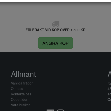
FRI FRAKT VID KÖP ÖVER 1.500 KR
ÅNGRA KÖP
Allmänt
Vanliga frågor
Ky
Om oss
4
Kontakta oss
Te
Öppettider
Or
Våra butiker