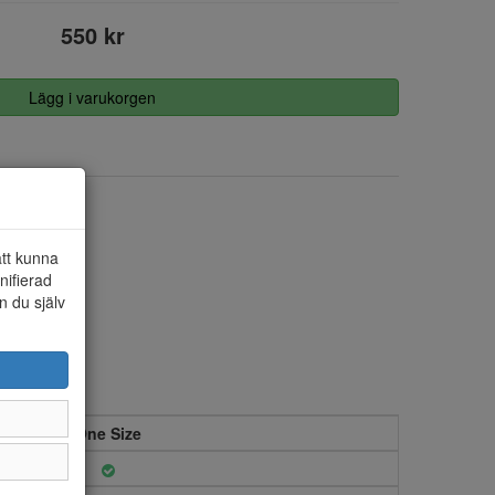
550 kr
Lägg i varukorgen
21x14x3,5
att kunna
nifierad
n du själv
One Size