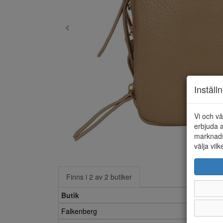
Inställ
Vi och vå
erbjuda a
marknads
välja vilk
Finns i 2 av 2 butiker
Butik
Falkenberg