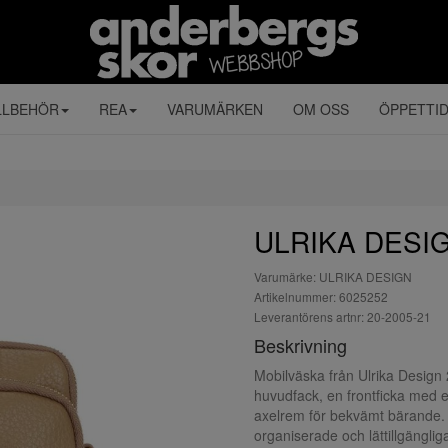
LLBEHÖR
REA
VARUMÄRKEN
OM OSS
ÖPPETTI
ULRIKA DESI
Varumärke: ULRIKA DESIGN
Artikelnummer: 6025252
Leverantörens artnr: 20-2005-21
Beskrivning
Mobilväska från Ulrika Design 2
huvudfack, en frontficka med en
axelrem för bekvämt bärande. En
organiserade och lättillgänglig