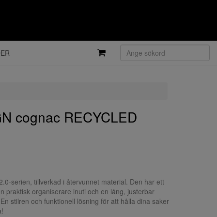
DER
GN cognac RECYCLED
.0-serien, tillverkad i återvunnet material. Den har ett
 praktisk organiserare inuti och en lång, justerbar
 stilren och funktionell lösning för att hålla dina saker
a!