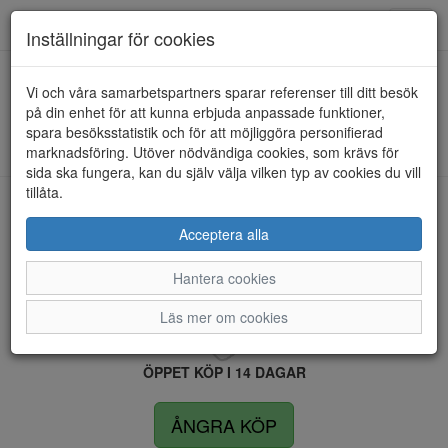
Anderbergs skor
Toggl
Inställningar för cookies
navig
Vi och våra samarbetspartners sparar referenser till ditt besök
HEM
HOUSE OF SAJACO
på din enhet för att kunna erbjuda anpassade funktioner,
spara besöksstatistik och för att möjliggöra personifierad
Kunde inte hitta några artiklar...
marknadsföring. Utöver nödvändiga cookies, som krävs för
sida ska fungera, kan du själv välja vilken typ av cookies du vill
tillåta.
LEVERANS INOM 4 DAGAR INOM SVERIGE
Acceptera alla
Hantera cookies
FRI FRAKT VID KÖP ÖVER 1.500 KR
Läs mer om cookies
ÖPPET KÖP I 14 DAGAR
ÅNGRA KÖP