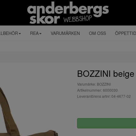
LLBEHÖR
REA
VARUMÄRKEN
OM OSS
ÖPPETTI
BOZZINI beig
Varumärke: BOZZINI
Artikelnummer: 6000030
Leverantörens artnr: 04-4677-02