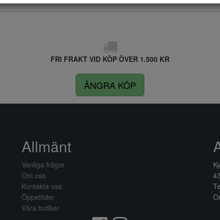
FRI FRAKT VID KÖP ÖVER 1.500 KR
ÅNGRA KÖP
Allmänt
Vanliga frågor
Ky
Om oss
4
Kontakta oss
Te
Öppettider
Or
Våra butiker