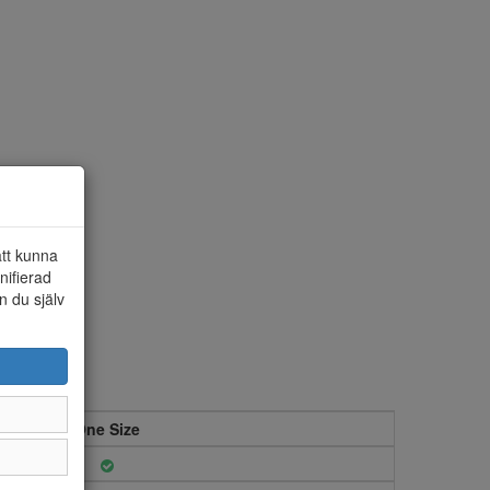
att kunna
nifierad
n du själv
One Size