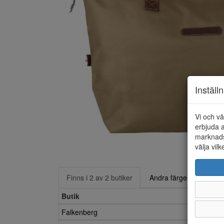
Inställ
Vi och vå
erbjuda a
marknads
välja vilk
Finns i 2 av 2 butiker
Andra färger
Butik
Falkenberg