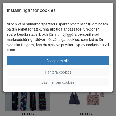
Anderbergs skor
Toggl
Inställningar för cookies
navig
Visa filter
Vi och våra samarbetspartners sparar referenser till ditt besök
på din enhet för att kunna erbjuda anpassade funktioner,
TOTES (2 artiklar)
spara besöksstatistik och för att möjliggöra personifierad
marknadsföring. Utöver nödvändiga cookies, som krävs för
sida ska fungera, kan du själv välja vilken typ av cookies du vill
Sortera efter:
tillåta.
Acceptera alla
Hantera cookies
Läs mer om cookies
TOTES
TOTES