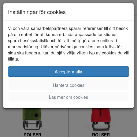
Anderbergs skor
Toggl
Inställningar för cookies
navig
Visa filter
Vi och våra samarbetspartners sparar referenser till ditt besök
på din enhet för att kunna erbjuda anpassade funktioner,
ROLSER (16 artiklar)
spara besöksstatistik och för att möjliggöra personifierad
marknadsföring. Utöver nödvändiga cookies, som krävs för
sida ska fungera, kan du själv välja vilken typ av cookies du vill
Sortera efter:
tillåta.
Acceptera alla
Hantera cookies
Läs mer om cookies
ROLSER
ROLSER