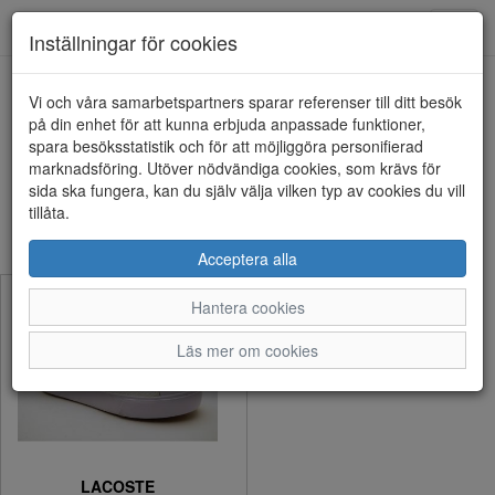
Anderbergs skor
Toggl
Inställningar för cookies
navig
Visa filter
Vi och våra samarbetspartners sparar referenser till ditt besök
på din enhet för att kunna erbjuda anpassade funktioner,
LACOSTE (1 artiklar)
spara besöksstatistik och för att möjliggöra personifierad
marknadsföring. Utöver nödvändiga cookies, som krävs för
sida ska fungera, kan du själv välja vilken typ av cookies du vill
Sortera efter:
tillåta.
Acceptera alla
Hantera cookies
Läs mer om cookies
LACOSTE