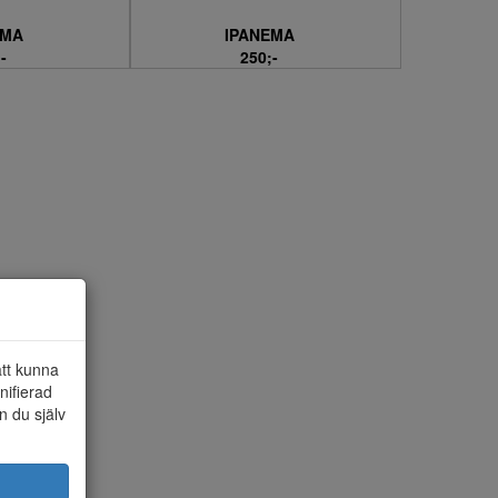
EMA
IPANEMA
-
250;-
att kunna
nifierad
n du själv