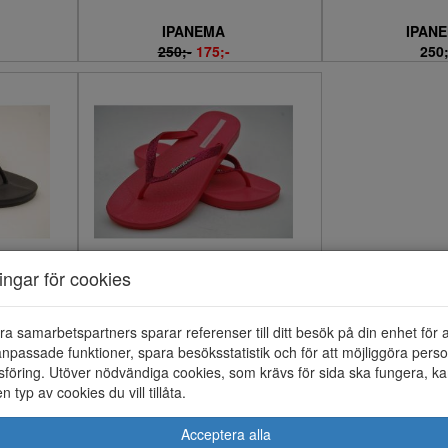
IPANEMA
IPAN
250;-
175;-
250;
ningar för cookies
IPANEMA
300;-
ra samarbetspartners sparar referenser till ditt besök på din enhet för 
npassade funktioner, spara besöksstatistik och för att möjliggöra perso
föring. Utöver nödvändiga cookies, som krävs för sida ska fungera, ka
en typ av cookies du vill tillåta.
Acceptera alla