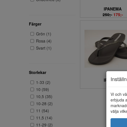
IPANEMA
250;-
175;-
Färger
Grön (1)
Rosa (4)
Svart (1)
Storlekar
Inställ
IPANEMA
1-33 (2)
300;-
10 (59)
Vi och vå
10,5 (35)
erbjuda a
10-28 (2)
marknads
11 (54)
välja vilk
11,5 (14)
11-29 (2)