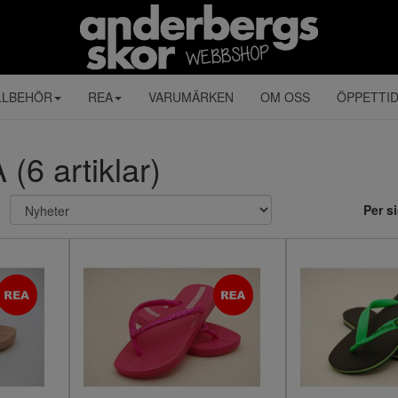
LLBEHÖR
REA
VARUMÄRKEN
OM OSS
ÖPPETTI
6 artiklar)
Per s