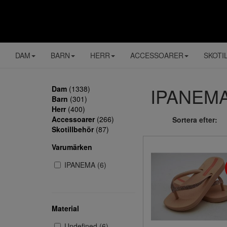
DAM
BARN
HERR
ACCESSOARER
SKOTI
IPANEMA (
Dam
(1338)
Barn
(301)
Herr
(400)
Accessoarer
(266)
Sortera efter:
Skotillbehör
(87)
Varumärken
IPANEMA (6)
Material
Undefined (6)