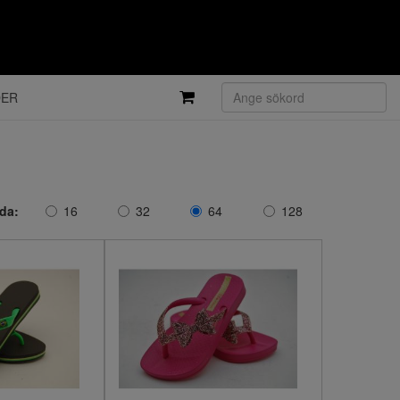
DER
ida:
16
32
64
128