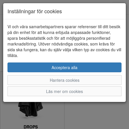
Anderbergs skor
Toggl
Inställningar för cookies
navig
Visa filter
Vi och våra samarbetspartners sparar referenser till ditt besök
på din enhet för att kunna erbjuda anpassade funktioner,
DROPS (1 artiklar)
spara besöksstatistik och för att möjliggöra personifierad
marknadsföring. Utöver nödvändiga cookies, som krävs för
sida ska fungera, kan du själv välja vilken typ av cookies du vill
Sortera efter:
tillåta.
Acceptera alla
Hantera cookies
Läs mer om cookies
DROPS