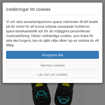
Anderbergs skor
Toggl
Inställningar för cookies
navig
Vi och våra samarbetspartners sparar referenser till ditt besök
HEM
ILVES
på din enhet för att kunna erbjuda anpassade funktioner,
spara besöksstatistik och för att möjliggöra personifierad
marknadsföring. Utöver nödvändiga cookies, som krävs för
sida ska fungera, kan du själv välja vilken typ av cookies du vill
tillåta.
Acceptera alla
Hantera cookies
Läs mer om cookies