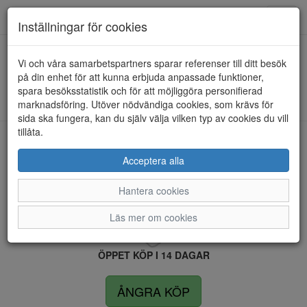
Anderbergs skor
Toggl
Inställningar för cookies
navig
Vi och våra samarbetspartners sparar referenser till ditt besök
HEM
SKECHERS
på din enhet för att kunna erbjuda anpassade funktioner,
spara besöksstatistik och för att möjliggöra personifierad
Kunde inte hitta några artiklar...
marknadsföring. Utöver nödvändiga cookies, som krävs för
sida ska fungera, kan du själv välja vilken typ av cookies du vill
tillåta.
LEVERANS INOM 4 DAGAR INOM SVERIGE
Acceptera alla
Hantera cookies
FRI FRAKT VID KÖP ÖVER 1.500 KR
Läs mer om cookies
ÖPPET KÖP I 14 DAGAR
ÅNGRA KÖP