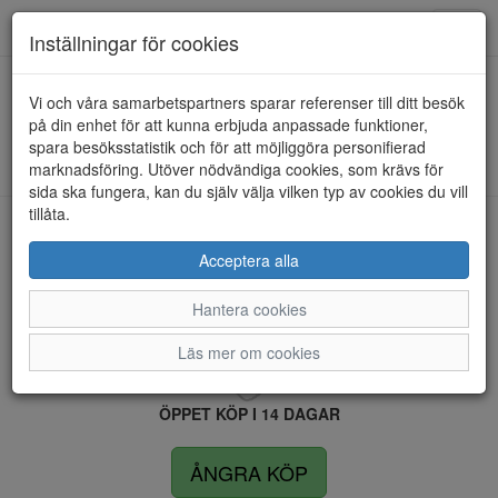
Anderbergs skor
Toggl
Inställningar för cookies
navig
Vi och våra samarbetspartners sparar referenser till ditt besök
HEM
RIEKER SPORT
på din enhet för att kunna erbjuda anpassade funktioner,
spara besöksstatistik och för att möjliggöra personifierad
Kunde inte hitta några artiklar...
marknadsföring. Utöver nödvändiga cookies, som krävs för
sida ska fungera, kan du själv välja vilken typ av cookies du vill
tillåta.
LEVERANS INOM 4 DAGAR INOM SVERIGE
Acceptera alla
Hantera cookies
FRI FRAKT VID KÖP ÖVER 1.500 KR
Läs mer om cookies
ÖPPET KÖP I 14 DAGAR
ÅNGRA KÖP