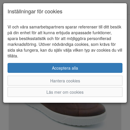
Anderbergs skor
Toggl
Inställningar för cookies
navig
Vi och våra samarbetspartners sparar referenser till ditt besök
HEM
ECCO
på din enhet för att kunna erbjuda anpassade funktioner,
spara besöksstatistik och för att möjliggöra personifierad
marknadsföring. Utöver nödvändiga cookies, som krävs för
sida ska fungera, kan du själv välja vilken typ av cookies du vill
tillåta.
Acceptera alla
Hantera cookies
Läs mer om cookies