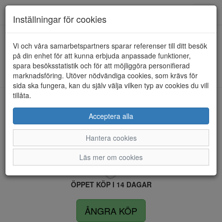
Anderbergs skor
Toggl
Inställningar för cookies
navig
Vi och våra samarbetspartners sparar referenser till ditt besök
HEM
BJÖRN BORG
på din enhet för att kunna erbjuda anpassade funktioner,
spara besöksstatistik och för att möjliggöra personifierad
Kunde inte hitta några artiklar...
marknadsföring. Utöver nödvändiga cookies, som krävs för
sida ska fungera, kan du själv välja vilken typ av cookies du vill
tillåta.
LEVERANS INOM 4 DAGAR INOM SVERIGE
Acceptera alla
Hantera cookies
FRI FRAKT VID KÖP ÖVER 1.500 KR
Läs mer om cookies
ÖPPET KÖP I 14 DAGAR
ÅNGRA KÖP