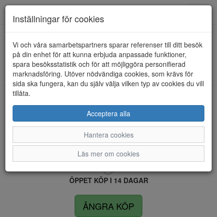
Anderbergs skor
Toggl
Inställningar för cookies
navig
Vi och våra samarbetspartners sparar referenser till ditt besök
HEM
ULRIKA DESIGN
på din enhet för att kunna erbjuda anpassade funktioner,
spara besöksstatistik och för att möjliggöra personifierad
Kunde inte hitta några artiklar...
marknadsföring. Utöver nödvändiga cookies, som krävs för
sida ska fungera, kan du själv välja vilken typ av cookies du vill
tillåta.
LEVERANS INOM 4 DAGAR INOM SVERIGE
Acceptera alla
Hantera cookies
FRI FRAKT VID KÖP ÖVER 1.500 KR
Läs mer om cookies
ÖPPET KÖP I 14 DAGAR
ÅNGRA KÖP