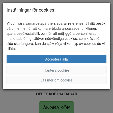
Anderbergs skor
Toggl
Inställningar för cookies
navig
Vi och våra samarbetspartners sparar referenser till ditt besök
HEM
ULRIKA DESIGN
på din enhet för att kunna erbjuda anpassade funktioner,
spara besöksstatistik och för att möjliggöra personifierad
Kunde inte hitta några artiklar...
marknadsföring. Utöver nödvändiga cookies, som krävs för
sida ska fungera, kan du själv välja vilken typ av cookies du vill
tillåta.
LEVERANS INOM 4 DAGAR INOM SVERIGE
Acceptera alla
Hantera cookies
FRI FRAKT VID KÖP ÖVER 1.500 KR
Läs mer om cookies
ÖPPET KÖP I 14 DAGAR
ÅNGRA KÖP