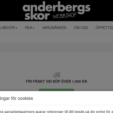
LLBEHÖR
REA
VARUMÄRKEN
OM OSS
ÖPPETTI
FRI FRAKT VID KÖP ÖVER 1.500 KR
ÅNGRA KÖP
ningar för cookies
ra samarbetspartners sparar referenser till ditt besök på din enhet för 