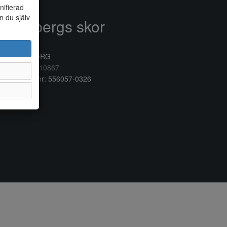
nifierad
n du själv
Anderbergs skor
rkogatan 6
32 41 VARBERG
lefon:
0340/10867
ganisationsnr: 556057-0326