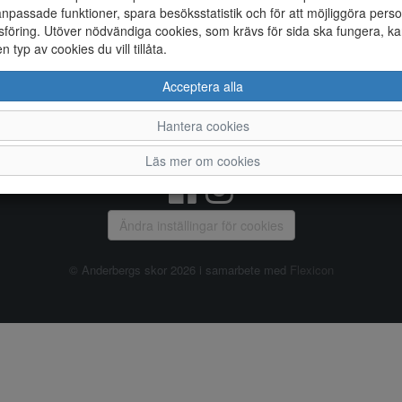
npassade funktioner, spara besöksstatistik och för att möjliggöra perso
föring. Utöver nödvändiga cookies, som krävs för sida ska fungera, ka
Allmänt
en typ av cookies du vill tillåta.
Vanliga frågor
Ky
Acceptera alla
Om oss
4
Kontakta oss
Te
Hantera cookies
Öppettider
Or
Våra butiker
Läs mer om cookies
Ändra inställingar för cookies
© Anderbergs skor 2026 i samarbete med
Flexicon