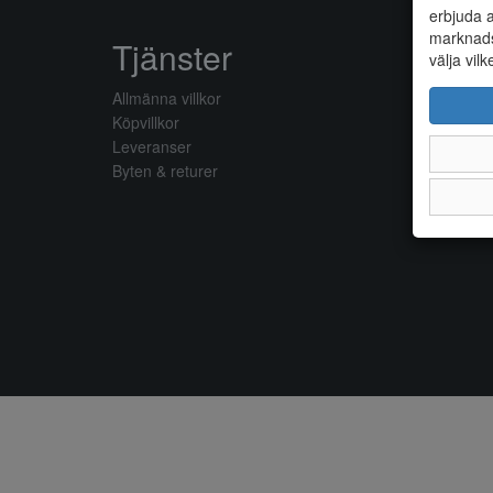
erbjuda a
marknads
Tjänster
välja vilk
Allmänna villkor
Köpvillkor
Leveranser
Byten & returer