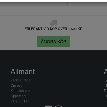
FRI FRAKT VID KÖP ÖVER 1.500 KR
ÅNGRA KÖP
Allmänt
Vanliga frågor
Ky
Om oss
4
Kontakta oss
Te
Öppettider
Or
Våra butiker