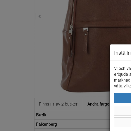
Inställ
Vi och vå
erbjuda a
marknads
välja vilk
Finns i 1 av 2 butiker
Andra färger
Butik
Falkenberg