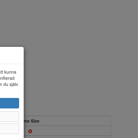
att kunna
nifierad
n du själv
One Size