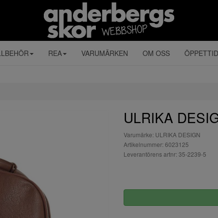
LLBEHÖR
REA
VARUMÄRKEN
OM OSS
ÖPPETTI
ULRIKA DESIG
Varumärke: ULRIKA DESIGN
Artikelnummer: 6023125
Leverantörens artnr: 35-2239-5