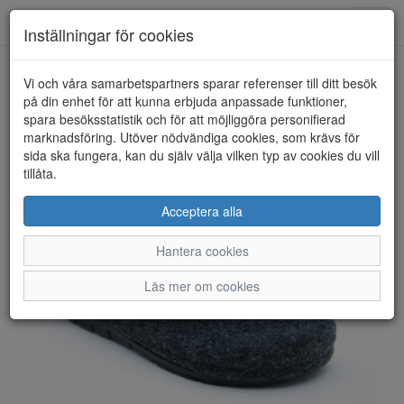
Anderbergs skor
Toggl
Inställningar för cookies
navig
Vi och våra samarbetspartners sparar referenser till ditt besök
HEM
SHEPHERD OF SWEDEN
på din enhet för att kunna erbjuda anpassade funktioner,
spara besöksstatistik och för att möjliggöra personifierad
marknadsföring. Utöver nödvändiga cookies, som krävs för
sida ska fungera, kan du själv välja vilken typ av cookies du vill
tillåta.
Acceptera alla
Hantera cookies
Läs mer om cookies