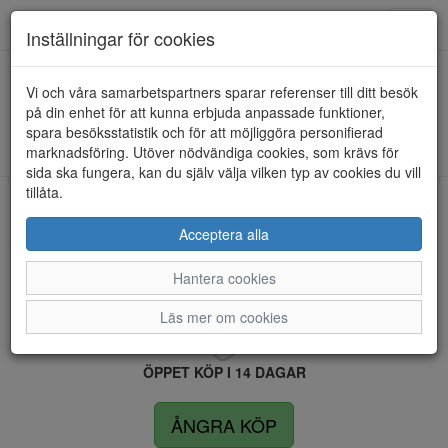
Anderbergs skor
Toggl
Inställningar för cookies
navig
Vi och våra samarbetspartners sparar referenser till ditt besök
HEM
SCHOLL
på din enhet för att kunna erbjuda anpassade funktioner,
spara besöksstatistik och för att möjliggöra personifierad
Kunde inte hitta några artiklar...
marknadsföring. Utöver nödvändiga cookies, som krävs för
sida ska fungera, kan du själv välja vilken typ av cookies du vill
tillåta.
LEVERANS INOM 4 DAGAR INOM SVERIGE
Acceptera alla
Hantera cookies
FRI FRAKT VID KÖP ÖVER 1.500 KR
Läs mer om cookies
ÖPPET KÖP I 14 DAGAR
ÅNGRA KÖP