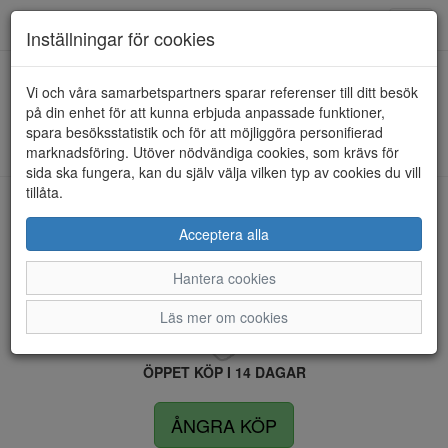
Anderbergs skor
Toggl
Inställningar för cookies
navig
Vi och våra samarbetspartners sparar referenser till ditt besök
HEM
RUGGED GEAR
på din enhet för att kunna erbjuda anpassade funktioner,
spara besöksstatistik och för att möjliggöra personifierad
Kunde inte hitta några artiklar...
marknadsföring. Utöver nödvändiga cookies, som krävs för
sida ska fungera, kan du själv välja vilken typ av cookies du vill
tillåta.
LEVERANS INOM 4 DAGAR INOM SVERIGE
Acceptera alla
Hantera cookies
FRI FRAKT VID KÖP ÖVER 1.500 KR
Läs mer om cookies
ÖPPET KÖP I 14 DAGAR
ÅNGRA KÖP