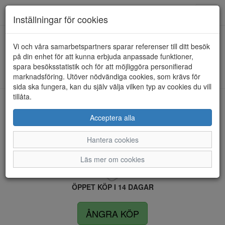
Anderbergs skor
Toggl
Inställningar för cookies
navig
Vi och våra samarbetspartners sparar referenser till ditt besök
HEM
MARCO TOZZI
på din enhet för att kunna erbjuda anpassade funktioner,
spara besöksstatistik och för att möjliggöra personifierad
Kunde inte hitta några artiklar...
marknadsföring. Utöver nödvändiga cookies, som krävs för
sida ska fungera, kan du själv välja vilken typ av cookies du vill
tillåta.
LEVERANS INOM 4 DAGAR INOM SVERIGE
Acceptera alla
Hantera cookies
FRI FRAKT VID KÖP ÖVER 1.500 KR
Läs mer om cookies
ÖPPET KÖP I 14 DAGAR
ÅNGRA KÖP