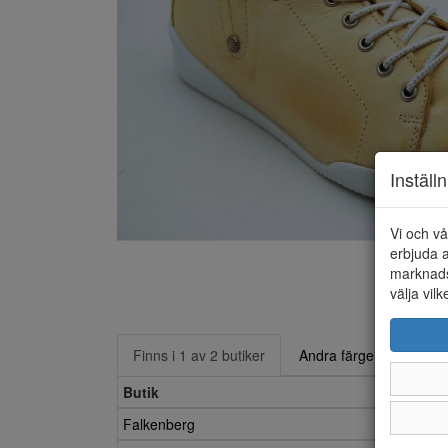
Inställ
Vi och vå
erbjuda a
marknads
välja vilk
Finns i 1 av 2 butiker
Andra färger
Butik
Falkenberg