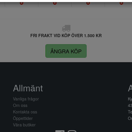
FRI FRAKT VID KÖP ÖVER 1.500 KR
ÅNGRA KÖP
Allmänt
Vanliga frågor
Ky
Om oss
4
Kontakta oss
Te
Öppettider
Or
Våra butiker