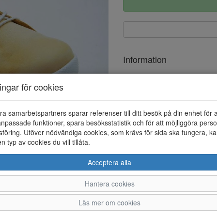
Information
Ovandel
ningar för cookies
Foder
ra samarbetspartners sparar referenser till ditt besök på din enhet för 
Löstagbar innersula
npassade funktioner, spara besöksstatistik och för att möjliggöra perso
föring. Utöver nödvändiga cookies, som krävs för sida ska fungera, ka
en typ av cookies du vill tillåta.
Acceptera alla
Hantera cookies
36
37
38
39
Läs mer om cookies