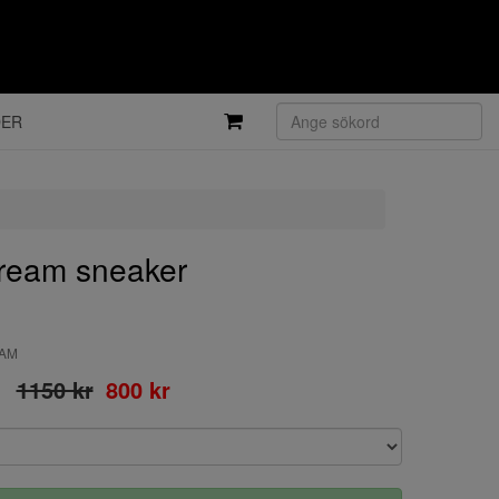
DER
eam sneaker
EAM
1150 kr
800 kr