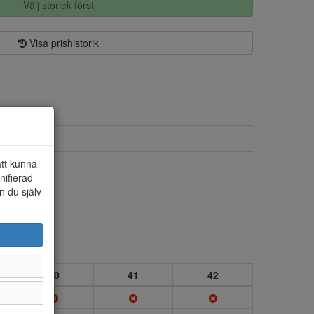
Välj storlek först
Visa prishistorik
Skinn
Skinn
att kunna
Ja
nifierad
n du själv
40
41
42