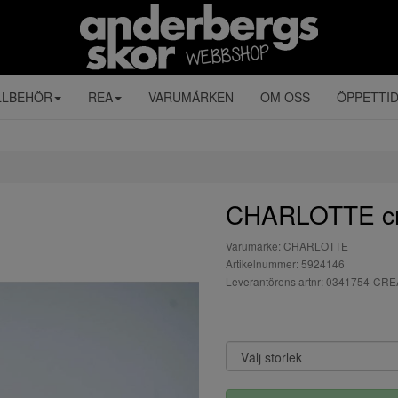
LLBEHÖR
REA
VARUMÄRKEN
OM OSS
ÖPPETTI
CHARLOTTE cr
Varumärke: CHARLOTTE
Artikelnummer: 5924146
Leverantörens artnr: 0341754-CR