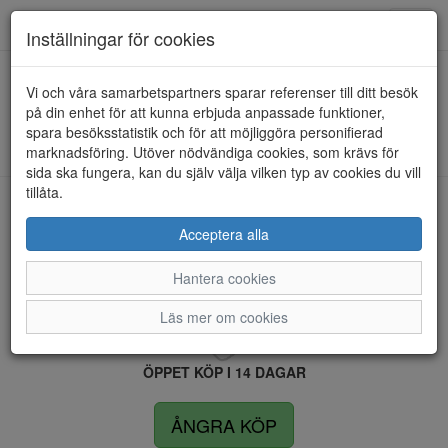
Anderbergs skor
Toggl
Inställningar för cookies
navig
Vi och våra samarbetspartners sparar referenser till ditt besök
HEM
STEVE MADDEN
på din enhet för att kunna erbjuda anpassade funktioner,
spara besöksstatistik och för att möjliggöra personifierad
Kunde inte hitta några artiklar...
marknadsföring. Utöver nödvändiga cookies, som krävs för
sida ska fungera, kan du själv välja vilken typ av cookies du vill
tillåta.
LEVERANS INOM 4 DAGAR INOM SVERIGE
Acceptera alla
Hantera cookies
FRI FRAKT VID KÖP ÖVER 1.500 KR
Läs mer om cookies
ÖPPET KÖP I 14 DAGAR
ÅNGRA KÖP