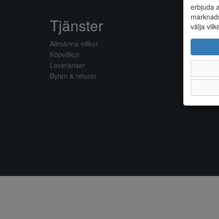
erbjuda a
marknads
Tjänster
välja vilk
Allmänna villkor
Köpvillkor
Leveranser
Byten & returer