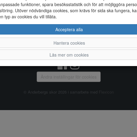
npassade funktioner, spara besöksstatistik och för att möjliggöra perso
föring. Utöver nödvändiga cookies, som krävs för sida ska fungera, ka
Allmänt
en typ av cookies du vill tillåta.
Vanliga frågor
Ky
Acceptera alla
Om oss
4
Kontakta oss
Te
Hantera cookies
Öppettider
Or
Våra butiker
Läs mer om cookies
Ändra inställingar för cookies
© Anderbergs skor 2026 i samarbete med
Flexicon