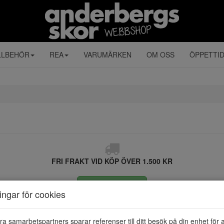
LLBEHÖR
REA
VARUMÄRKEN
OM OSS
ÖPPETTI
FRI FRAKT VID KÖP ÖVER 1.500 KR
ÅNGRA KÖP
ningar för cookies
ra samarbetspartners sparar referenser till ditt besök på din enhet för 