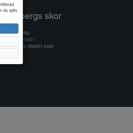
nifierad
n du själv
Anderbergs skor
rkogatan 6
32 41 VARBERG
lefon:
0340/10867
ganisationsnr: 556057-0326