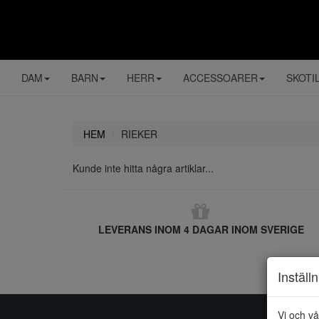
DAM
BARN
HERR
ACCESSOARER
SKOTI
HEM
RIEKER
Kunde inte hitta några artiklar...
LEVERANS INOM 4 DAGAR INOM SVERIGE
Inställ
Vi och vå