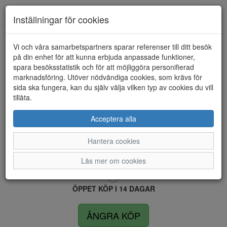
Anderbergs skor
Toggl
Inställningar för cookies
navig
Vi och våra samarbetspartners sparar referenser till ditt besök
HEM
RIEKER
på din enhet för att kunna erbjuda anpassade funktioner,
spara besöksstatistik och för att möjliggöra personifierad
Kunde inte hitta några artiklar...
marknadsföring. Utöver nödvändiga cookies, som krävs för
sida ska fungera, kan du själv välja vilken typ av cookies du vill
tillåta.
LEVERANS INOM 4 DAGAR INOM SVERIGE
Acceptera alla
Hantera cookies
FRI FRAKT VID KÖP ÖVER 1.500 KR
Läs mer om cookies
ÖPPET KÖP I 14 DAGAR
ÅNGRA KÖP