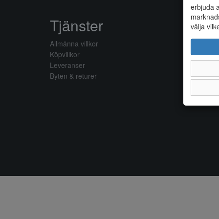
erbjuda a
marknads
Tjänster
välja vilk
Allmänna villkor
Köpvillkor
Leveranser
Byten & returer