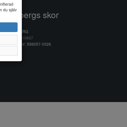
nifierad
n du själv
Anderbergs skor
rkogatan 6
32 41 VARBERG
lefon:
0340/10867
ganisationsnr: 556057-0326