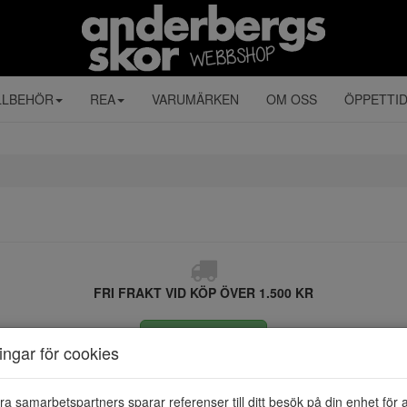
LLBEHÖR
REA
VARUMÄRKEN
OM OSS
ÖPPETTI
FRI FRAKT VID KÖP ÖVER 1.500 KR
ÅNGRA KÖP
ningar för cookies
ra samarbetspartners sparar referenser till ditt besök på din enhet för 