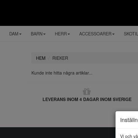
DAM
BARN
HERR
ACCESSOARER
SKOTI
HEM
RIEKER
Kunde inte hitta några artiklar...
LEVERANS INOM 4 DAGAR INOM SVERIGE
Inställ
Vi och vå