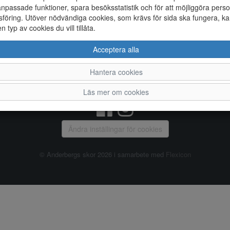
npassade funktioner, spara besöksstatistik och för att möjliggöra perso
föring. Utöver nödvändiga cookies, som krävs för sida ska fungera, ka
Allmänt
en typ av cookies du vill tillåta.
Vanliga frågor
Ky
Acceptera alla
Om oss
4
Kontakta oss
Te
Hantera cookies
Öppettider
Or
Våra butiker
Läs mer om cookies
Ändra inställingar för cookies
© Anderbergs skor 2026 i samarbete med
Flexicon