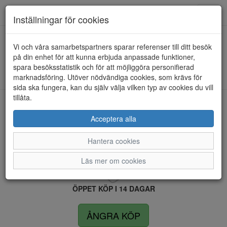
Anderbergs skor
Toggl
Inställningar för cookies
navig
Vi och våra samarbetspartners sparar referenser till ditt besök
HEM
RIEKER
på din enhet för att kunna erbjuda anpassade funktioner,
spara besöksstatistik och för att möjliggöra personifierad
Kunde inte hitta några artiklar...
marknadsföring. Utöver nödvändiga cookies, som krävs för
sida ska fungera, kan du själv välja vilken typ av cookies du vill
tillåta.
LEVERANS INOM 4 DAGAR INOM SVERIGE
Acceptera alla
Hantera cookies
FRI FRAKT VID KÖP ÖVER 1.500 KR
Läs mer om cookies
ÖPPET KÖP I 14 DAGAR
ÅNGRA KÖP