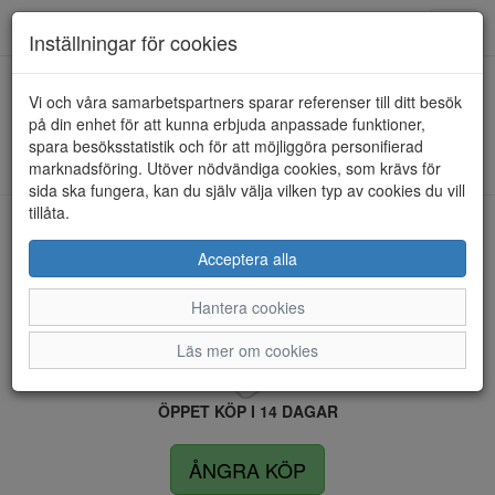
Anderbergs skor
Toggl
Inställningar för cookies
navig
Vi och våra samarbetspartners sparar referenser till ditt besök
HEM
RIEKER
på din enhet för att kunna erbjuda anpassade funktioner,
spara besöksstatistik och för att möjliggöra personifierad
Kunde inte hitta några artiklar...
marknadsföring. Utöver nödvändiga cookies, som krävs för
sida ska fungera, kan du själv välja vilken typ av cookies du vill
tillåta.
LEVERANS INOM 4 DAGAR INOM SVERIGE
Acceptera alla
Hantera cookies
FRI FRAKT VID KÖP ÖVER 1.500 KR
Läs mer om cookies
ÖPPET KÖP I 14 DAGAR
ÅNGRA KÖP