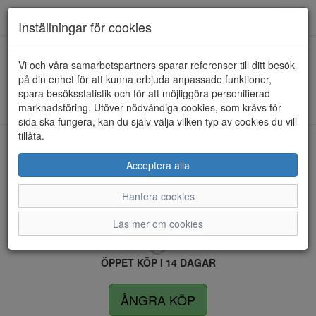
Anderbergs skor
Toggl
Inställningar för cookies
navig
Vi och våra samarbetspartners sparar referenser till ditt besök
HEM
REMONTE
på din enhet för att kunna erbjuda anpassade funktioner,
spara besöksstatistik och för att möjliggöra personifierad
Kunde inte hitta några artiklar...
marknadsföring. Utöver nödvändiga cookies, som krävs för
sida ska fungera, kan du själv välja vilken typ av cookies du vill
tillåta.
LEVERANS INOM 4 DAGAR INOM SVERIGE
Acceptera alla
Hantera cookies
FRI FRAKT VID KÖP ÖVER 1.500 KR
Läs mer om cookies
ÖPPET KÖP I 14 DAGAR
ÅNGRA KÖP