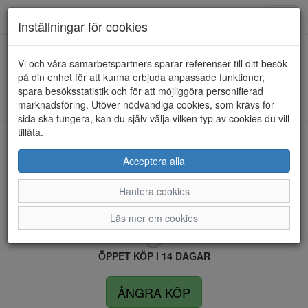
Anderbergs skor
Toggl
Inställningar för cookies
navig
Vi och våra samarbetspartners sparar referenser till ditt besök
HEM
TAMARIS COMFORT
på din enhet för att kunna erbjuda anpassade funktioner,
spara besöksstatistik och för att möjliggöra personifierad
Kunde inte hitta några artiklar...
marknadsföring. Utöver nödvändiga cookies, som krävs för
sida ska fungera, kan du själv välja vilken typ av cookies du vill
tillåta.
LEVERANS INOM 4 DAGAR INOM SVERIGE
Acceptera alla
Hantera cookies
FRI FRAKT VID KÖP ÖVER 1.500 KR
Läs mer om cookies
ÖPPET KÖP I 14 DAGAR
ÅNGRA KÖP