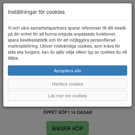
Anderbergs skor
Toggl
Inställningar för cookies
navig
Vi och våra samarbetspartners sparar referenser till ditt besök
HEM
SKECHERS
på din enhet för att kunna erbjuda anpassade funktioner,
spara besöksstatistik och för att möjliggöra personifierad
Kunde inte hitta några artiklar...
marknadsföring. Utöver nödvändiga cookies, som krävs för
sida ska fungera, kan du själv välja vilken typ av cookies du vill
tillåta.
LEVERANS INOM 4 DAGAR INOM SVERIGE
Acceptera alla
Hantera cookies
FRI FRAKT VID KÖP ÖVER 1.500 KR
Läs mer om cookies
ÖPPET KÖP I 14 DAGAR
ÅNGRA KÖP