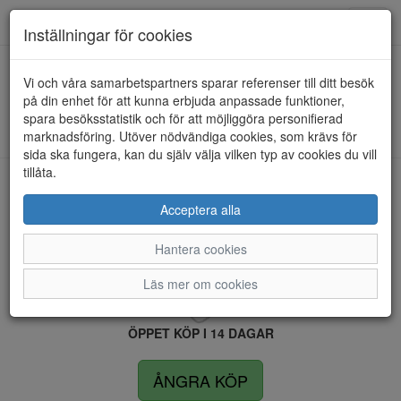
Anderbergs skor
Toggl
Inställningar för cookies
navig
Vi och våra samarbetspartners sparar referenser till ditt besök
HEM
ICEBUG
på din enhet för att kunna erbjuda anpassade funktioner,
spara besöksstatistik och för att möjliggöra personifierad
Kunde inte hitta några artiklar...
marknadsföring. Utöver nödvändiga cookies, som krävs för
sida ska fungera, kan du själv välja vilken typ av cookies du vill
tillåta.
LEVERANS INOM 4 DAGAR INOM SVERIGE
Acceptera alla
Hantera cookies
FRI FRAKT VID KÖP ÖVER 1.500 KR
Läs mer om cookies
ÖPPET KÖP I 14 DAGAR
ÅNGRA KÖP