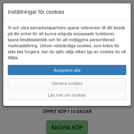
Anderbergs skor
Toggl
Inställningar för cookies
navig
Vi och våra samarbetspartners sparar referenser till ditt besök
HEM
BOZZINI
på din enhet för att kunna erbjuda anpassade funktioner,
spara besöksstatistik och för att möjliggöra personifierad
Kunde inte hitta några artiklar...
marknadsföring. Utöver nödvändiga cookies, som krävs för
sida ska fungera, kan du själv välja vilken typ av cookies du vill
tillåta.
LEVERANS INOM 4 DAGAR INOM SVERIGE
Acceptera alla
Hantera cookies
FRI FRAKT VID KÖP ÖVER 1.500 KR
Läs mer om cookies
ÖPPET KÖP I 14 DAGAR
ÅNGRA KÖP