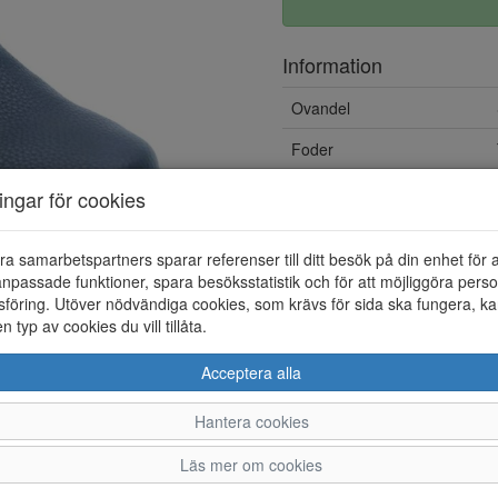
Information
Ovandel
Foder
Vattentät
ningar för cookies
Övrigt
ra samarbetspartners sparar referenser till ditt besök på din enhet för 
Löstagbar innersula
npassade funktioner, spara besöksstatistik och för att möjliggöra perso
föring. Utöver nödvändiga cookies, som krävs för sida ska fungera, ka
en typ av cookies du vill tillåta.
Acceptera alla
Hantera cookies
37
38
39
Läs mer om cookies