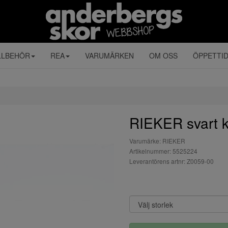
LLBEHÖR
REA
VARUMÄRKEN
OM OSS
ÖPPETTI
RIEKER svart
Varumärke: RIEKER
Artikelnummer: 5525224
Leverantörens artnr: Z0059-00