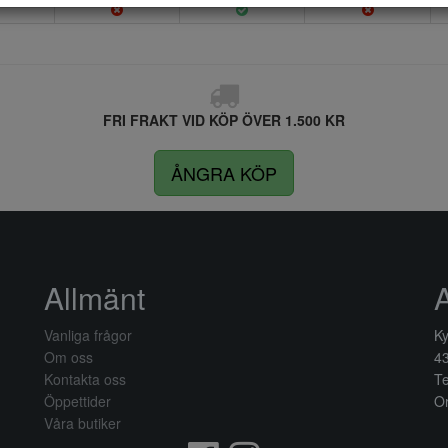
FRI FRAKT VID KÖP ÖVER 1.500 KR
ÅNGRA KÖP
Allmänt
Vanliga frågor
Ky
Om oss
4
Kontakta oss
Te
Öppettider
Or
Våra butiker