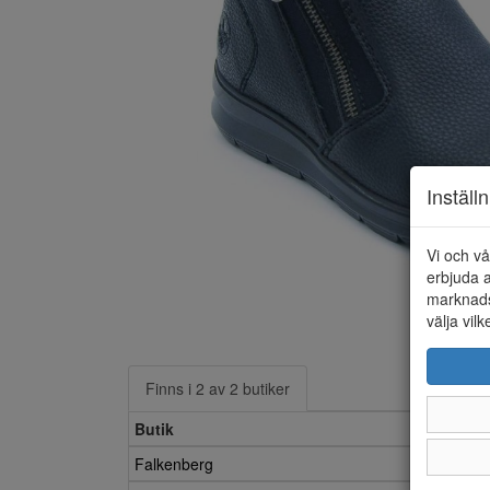
Inställ
Vi och vå
erbjuda a
marknads
välja vilk
Finns i 2 av 2 butiker
Butik
Falkenberg