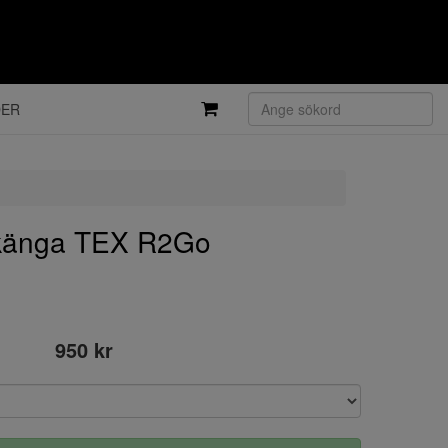
DER
 känga TEX R2Go
950 kr