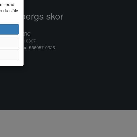
nifierad
n du själv
Anderbergs skor
rkogatan 6
32 41 VARBERG
lefon:
0340/10867
ganisationsnr: 556057-0326