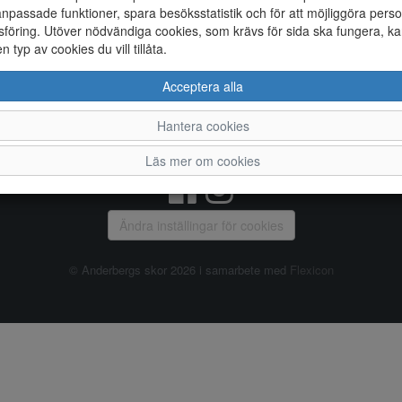
npassade funktioner, spara besöksstatistik och för att möjliggöra perso
föring. Utöver nödvändiga cookies, som krävs för sida ska fungera, ka
Allmänt
en typ av cookies du vill tillåta.
Vanliga frågor
Ky
Acceptera alla
Om oss
4
Kontakta oss
Te
Hantera cookies
Öppettider
Or
Våra butiker
Läs mer om cookies
Ändra inställingar för cookies
© Anderbergs skor 2026 i samarbete med
Flexicon