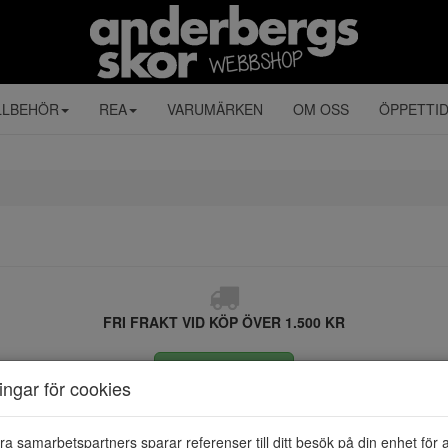
LLBEHÖR
REA
VARUMÄRKEN
OM OSS
ÖPPETTI
FRI FRAKT VID KÖP ÖVER 1.500 KR
ÅNGRA KÖP
ningar för cookies
ra samarbetspartners sparar referenser till ditt besök på din enhet för 