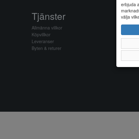
erbjuda a
marknads
Tjänster
välja vilk
Allmänna villkor
Köpvillkor
Leveranser
Byten & returer