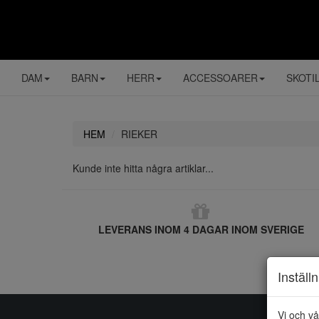
DAM
BARN
HERR
ACCESSOARER
SKOTI
HEM
RIEKER
Kunde inte hitta några artiklar...
LEVERANS INOM 4 DAGAR INOM SVERIGE
Inställ
Vi och vå