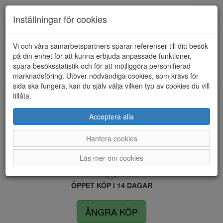
Anderbergs skor
Toggl
Inställningar för cookies
navig
Vi och våra samarbetspartners sparar referenser till ditt besök
HEM
RIEKER
på din enhet för att kunna erbjuda anpassade funktioner,
spara besöksstatistik och för att möjliggöra personifierad
Kunde inte hitta några artiklar...
marknadsföring. Utöver nödvändiga cookies, som krävs för
sida ska fungera, kan du själv välja vilken typ av cookies du vill
tillåta.
LEVERANS INOM 4 DAGAR INOM SVERIGE
Acceptera alla
Hantera cookies
FRI FRAKT VID KÖP ÖVER 1.500 KR
Läs mer om cookies
ÖPPET KÖP I 14 DAGAR
ÅNGRA KÖP