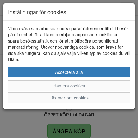
Anderbergs skor
Toggl
Inställningar för cookies
navig
Vi och våra samarbetspartners sparar referenser till ditt besök
HEM
ULRIKA DESIGN
på din enhet för att kunna erbjuda anpassade funktioner,
spara besöksstatistik och för att möjliggöra personifierad
Kunde inte hitta några artiklar...
marknadsföring. Utöver nödvändiga cookies, som krävs för
sida ska fungera, kan du själv välja vilken typ av cookies du vill
tillåta.
LEVERANS INOM 4 DAGAR INOM SVERIGE
Acceptera alla
Hantera cookies
FRI FRAKT VID KÖP ÖVER 1.500 KR
Läs mer om cookies
ÖPPET KÖP I 14 DAGAR
ÅNGRA KÖP