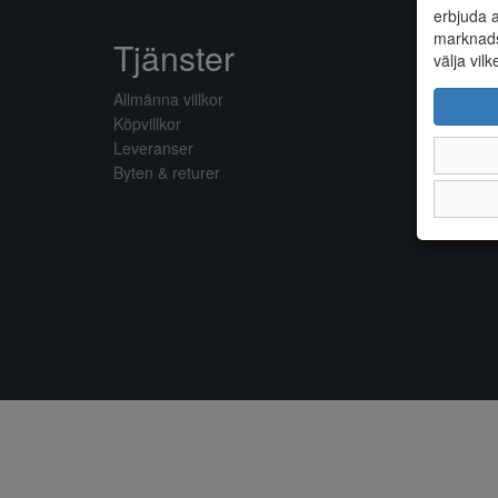
erbjuda a
marknads
Tjänster
välja vilk
Allmänna villkor
Köpvillkor
Leveranser
Byten & returer