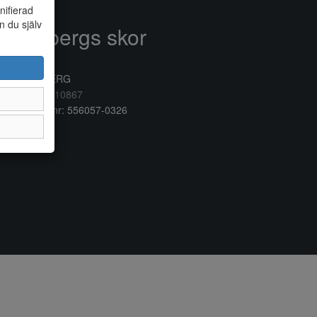
nifierad
n du själv
Anderbergs skor
rkogatan 6
32 41 VARBERG
lefon:
0340/10867
ganisationsnr: 556057-0326