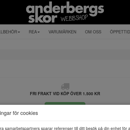
LLBEHÖR
REA
VARUMÄRKEN
OM OSS
ÖPPETTI
FRI FRAKT VID KÖP ÖVER 1.500 KR
ÅNGRA KÖP
ningar för cookies
ra samarbetspartners sparar referenser till ditt besök på din enhet för 