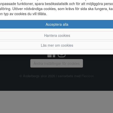
npassade funktioner, spara besöksstatistik och för att möjliggöra perso
föring. Utöver nödvändiga cookies, som krävs för sida ska fungera, ka
Allmänt
en typ av cookies du vill tillåta.
Vanliga frågor
Ky
Acceptera alla
Om oss
4
Kontakta oss
Te
Hantera cookies
Öppettider
Or
Våra butiker
Läs mer om cookies
Ändra inställingar för cookies
© Anderbergs skor 2026 i samarbete med
Flexicon