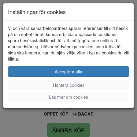
Anderbergs skor
Toggl
Inställningar för cookies
navig
Vi och våra samarbetspartners sparar referenser till ditt besök
HEM
ULRIKA DESIGN
på din enhet för att kunna erbjuda anpassade funktioner,
spara besöksstatistik och för att möjliggöra personifierad
Kunde inte hitta några artiklar...
marknadsföring. Utöver nödvändiga cookies, som krävs för
sida ska fungera, kan du själv välja vilken typ av cookies du vill
tillåta.
LEVERANS INOM 4 DAGAR INOM SVERIGE
Acceptera alla
Hantera cookies
FRI FRAKT VID KÖP ÖVER 1.500 KR
Läs mer om cookies
ÖPPET KÖP I 14 DAGAR
ÅNGRA KÖP