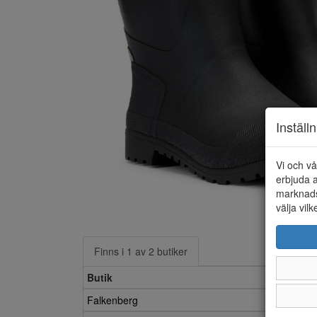
Inställ
Vi och vå
erbjuda a
marknads
välja vilk
Finns i 1 av 2 butiker
Butik
Falkenberg