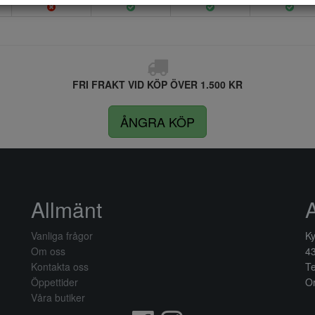
FRI FRAKT VID KÖP ÖVER 1.500 KR
ÅNGRA KÖP
Allmänt
Vanliga frågor
Ky
Om oss
4
Kontakta oss
Te
Öppettider
Or
Våra butiker