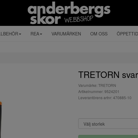
LLBEHÖR
REA
VARUMÄRKEN
OM OSS
ÖPPETTI
TRETORN svar
Varumärke: TRETORN
Artikelnummer: 9524201
Leverantörens artnr: 470885-10