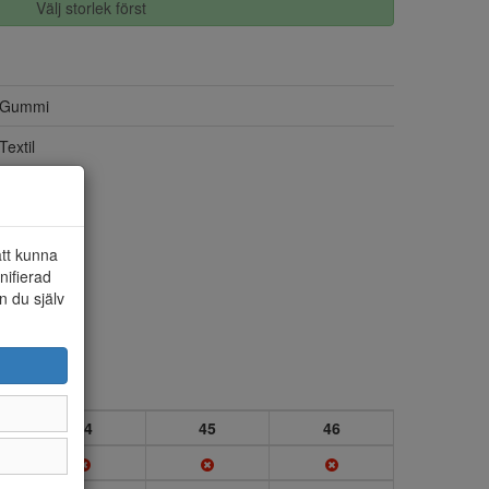
Välj storlek först
Gummi
Textil
att kunna
nifierad
n du själv
44
45
46