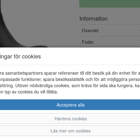
Information
Ovandel
Foder
ningar för cookies
ra samarbetspartners sparar referenser till ditt besök på din enhet för 
npassade funktioner, spara besöksstatistik och för att möjliggöra perso
föring. Utöver nödvändiga cookies, som krävs för sida ska fungera, ka
en typ av cookies du vill tillåta.
Acceptera alla
Hantera cookies
40
41
42
43
Läs mer om cookies