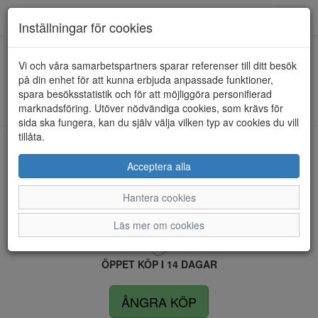
Anderbergs skor
Toggl
Inställningar för cookies
navig
Vi och våra samarbetspartners sparar referenser till ditt besök
HEM
SCHOLL
på din enhet för att kunna erbjuda anpassade funktioner,
spara besöksstatistik och för att möjliggöra personifierad
Kunde inte hitta några artiklar...
marknadsföring. Utöver nödvändiga cookies, som krävs för
sida ska fungera, kan du själv välja vilken typ av cookies du vill
tillåta.
LEVERANS INOM 4 DAGAR INOM SVERIGE
Acceptera alla
Hantera cookies
FRI FRAKT VID KÖP ÖVER 1.500 KR
Läs mer om cookies
ÖPPET KÖP I 14 DAGAR
ÅNGRA KÖP